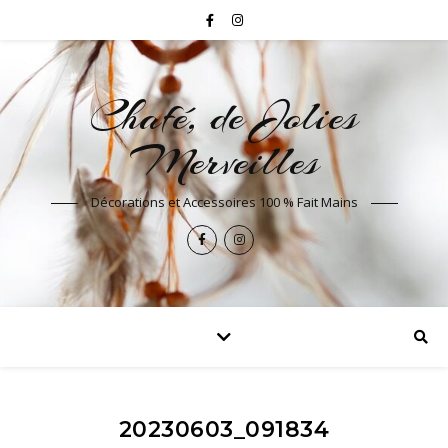
Chafé, de Jolies
Merveilles
Décorations et Accessoires 100 % Fait Mains
20230603_091834