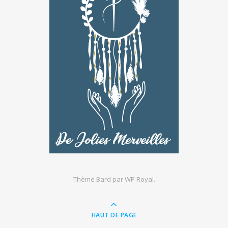
Thème Bard par
WP Royal
.
HAUT DE PAGE