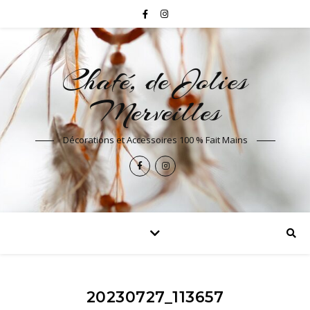
Chafé, de Jolies
Merveilles
Décorations et Accessoires 100 % Fait Mains
20230727_113657