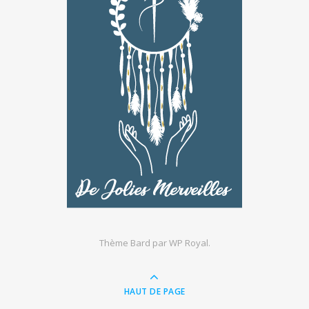
Thème Bard par
WP Royal
.
HAUT DE PAGE