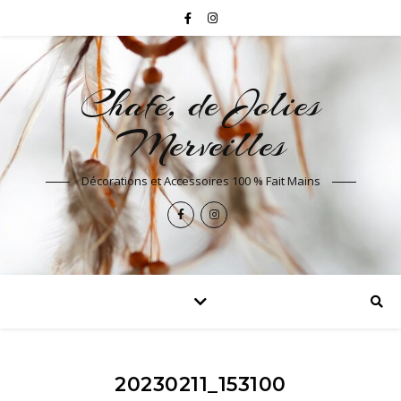
Chafé, de Jolies
Merveilles
Décorations et Accessoires 100 % Fait Mains
20230211_153100