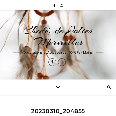
Chafé, de Jolies
Merveilles
Décorations et Accessoires 100 % Fait Mains
20230310_204855