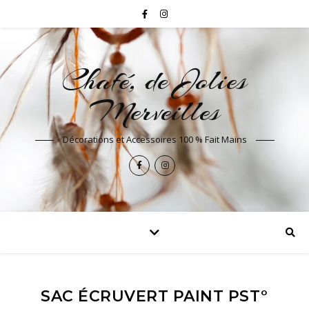
Chafé, de Jolies
Merveilles
Décorations et Accessoires 100 % Fait Mains
SAC ÉCRUVERT PAINT PST°