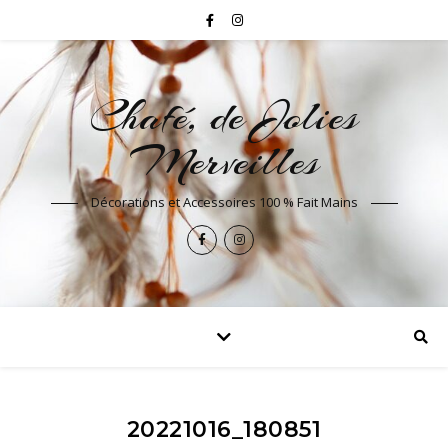
Chafé, de Jolies
Merveilles
Décorations et Accessoires 100 % Fait Mains
20221016_180851