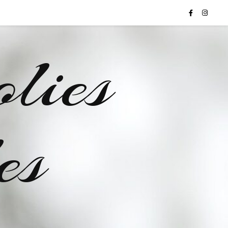
lies
es