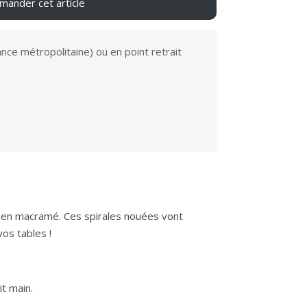
ander cet article
ance métropolitaine) ou en point retrait
 en macramé. Ces spirales nouées vont
os tables !
t main.