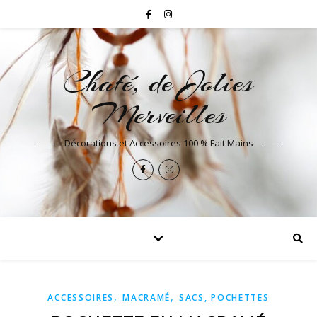
Chafé, de Jolies
Merveilles
Décorations et Accessoires 100 % Fait Mains
,
,
ACCESSOIRES
MACRAMÉ
SACS, POCHETTES